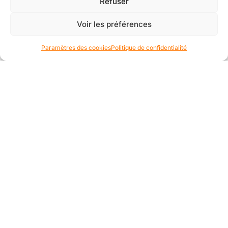
Refuser
Voir les préférences
Paramètres des cookies
Politique de confidentialité
Suivi et évaluation
Après chaque session de formation, nous offrons
un suivi continu et des évaluations pour mesurer
les progrès.