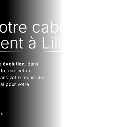
otre cabinet
ent
à
Lille
e évolution
, dans
otre cabinet de
ans votre recherche
éal pour votre
 >