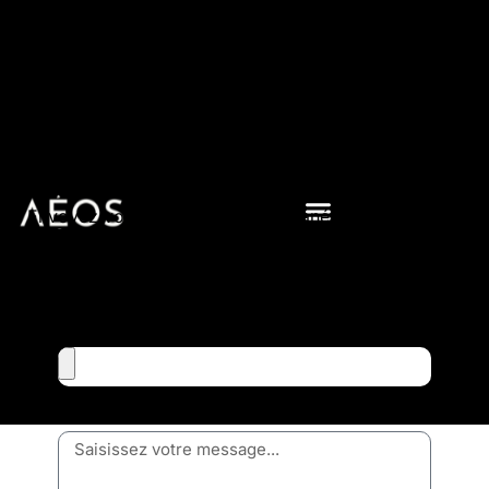
CANDIDATURE SPONTANÉE
Vous souhaitez faire une
candidature spontanée ?
Envoyez votre candidature spontanée pour rejoindre
notre base de données, nous vous proposerons des
offres appropriées à votre profil.
Besoin d’aide pour mon CV >
Votre CV *
Commentaires *