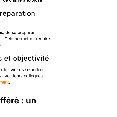
, ce chiffre a explosé !
préparation
es, de se préparer
). Cela permet de réduire
s.
 et objectivité
er les vidéos selon leur
 avec leurs collègues
ement
.
féré : un