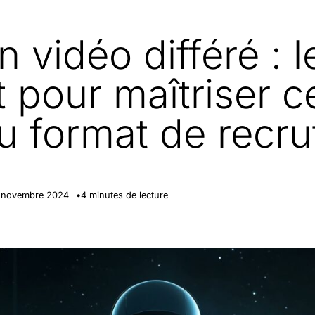
n vidéo différé : 
 pour maîtriser c
 format de recr
 novembre 2024
4
minutes de lecture