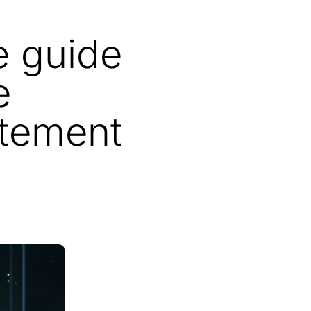
le guide
e
utement