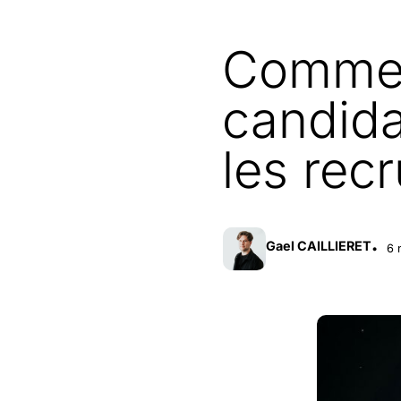
Comment
candida
les rec
Gael CAILLIERET
6 