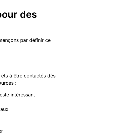
 pour des
mmençons par définir ce
rêts à être contactés dès
ources :
este intéressant
iaux
er