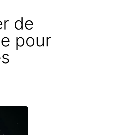
er de
me pour
es